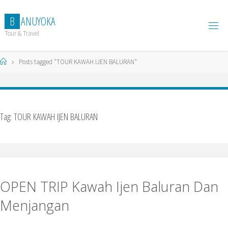
Skip
to
B
A
N
U
Y
O
K
A
content
Tour & Travel
Home
Posts tagged "TOUR KAWAH IJEN BALURAN"
Tag:
TOUR KAWAH IJEN BALURAN
OPEN TRIP Kawah Ijen Baluran Dan
Menjangan