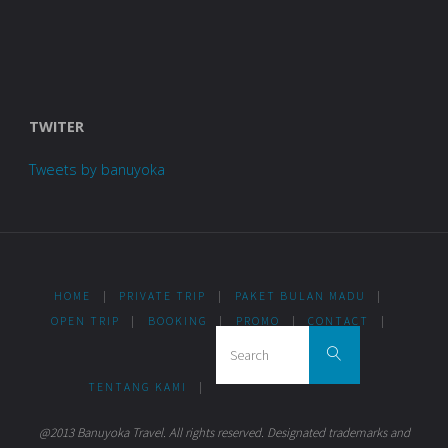
TWITER
Tweets by banuyoka
HOME
|
PRIVATE TRIP
|
PAKET BULAN MADU
|
OPEN TRIP
|
BOOKING
|
PROMO
|
CONTACT
|
Search for:
Search
TENTANG KAMI
|
@2013 Banuyoka Travel. All rights reserved. Designated trademarks and