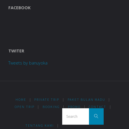
FACEBOOK
TWITER
Tweets by banuyoka
HOME
|
PRIVATE TRIP
|
PAKET BULAN MADU
|
OPEN TRIP
|
BOOKING
|
PROMO
|
CONTACT
|
Search for:
Search
TENTANG KAMI
|