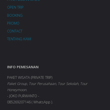
OPEN TRIP
BOOKING
PROMO
CONTACT
TENTANG KAMI
INFO PEMESANAN
PAKET WISATA (PRIVATE TRIP)
Paket Group, Tour Perusahaan, Tour Sekolah, Tour
Honeymoon.
- JOKO PURWANTO -
085269207146 ( WhatsApp ).