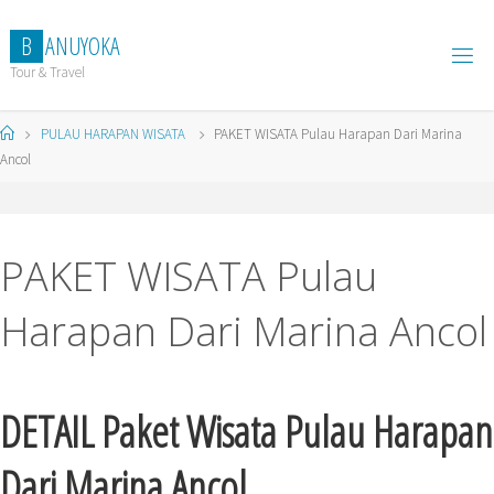
Skip
to
B
A
N
U
Y
O
K
A
content
Tour & Travel
Home
PULAU HARAPAN WISATA
PAKET WISATA Pulau Harapan Dari Marina
Ancol
PAKET WISATA Pulau
Harapan Dari Marina Ancol
DETAIL Paket Wisata Pulau Harapan
Dari Marina Ancol