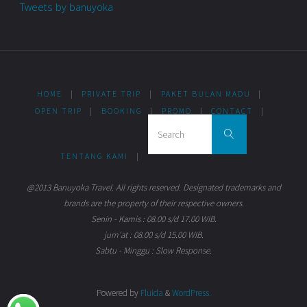
Tweets by banuyoka
HOME
|
PRIVATE TRIP
|
PAKET BULAN MADU
|
OPEN TRIP
|
BOOKING
|
PROMO
|
CONTACT
|
Search for:
Search
TENTANG KAMI
|
@2013 Banuyoka Travel. All rights reserved. Designated trademarks and
brands are the property of their respective owners.
Senin - Kamis : 08.00 s/d 17.00 WIB.
jum'at : 08.00 s/d 15.00 WIB.
Sabtu - Minggu : Slow Response.
Powered by
Fluida
&
WordPress.