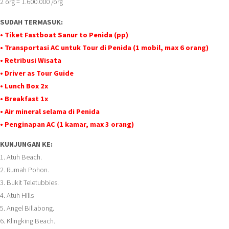
2 org = 1.600.000 /org
SUDAH TERMASUK:
• Tiket Fastboat Sanur to Penida (pp)
• Transportasi AC untuk Tour di Penida (1 mobil, max 6 orang)
• Retribusi Wisata
• Driver as Tour Guide
• Lunch Box 2x
• Breakfast 1x
• Air mineral selama di Penida
• Penginapan AC (1 kamar, max 3 orang)
KUNJUNGAN KE:
1. Atuh Beach.
2. Rumah Pohon.
3. Bukit Teletubbies.
4. Atuh Hills
5. Angel Billabong.
6. Klingking Beach.