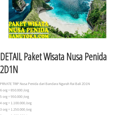
DETAIL Paket Wisata Nusa Penida
2D1N
PRIVATE TRIP Nusa Penida dari
Bandara Ngurah Rai Bali 2D1N
6 org = 850.000 /org
5 org = 950.000 /org
4 org = 1.100.000 /org
3 org = 1.250.000 /org