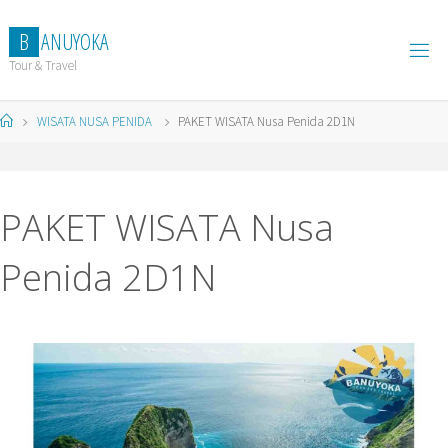
Skip
to
B
A
N
U
Y
O
K
A
content
Tour & Travel
Home
WISATA NUSA PENIDA
PAKET WISATA Nusa Penida 2D1N
PAKET WISATA Nusa
Penida 2D1N