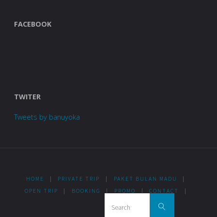
FACEBOOK
TWITER
Tweets by banuyoka
HOME
|
PRIVATE TRIP
|
PAKET BULAN MADU
|
OPEN TRIP
|
BOOKING
|
PROMO
|
CONTACT
|
Search for:
Search