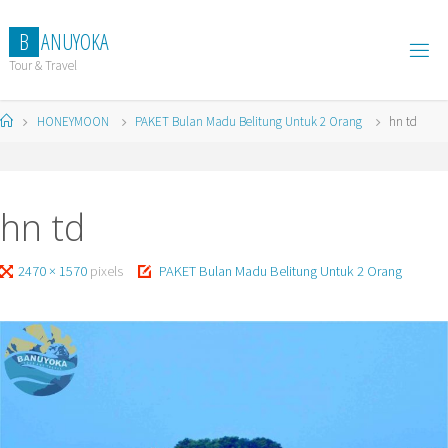
Skip
to
B
A
N
U
Y
O
K
A
content
Tour & Travel
Home
HONEYMOON
PAKET Bulan Madu Belitung Untuk 2 Orang
hn td
hn td
Full
2470 × 1570
pixels
PAKET Bulan Madu Belitung Untuk 2 Orang
size