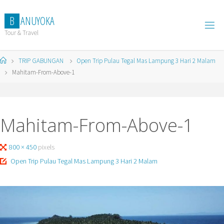
Skip
to
B
A
N
U
Y
O
K
A
content
Tour & Travel
Home
TRIP GABUNGAN
Open Trip Pulau Tegal Mas Lampung 3 Hari 2 Malam
Mahitam-From-Above-1
Mahitam-From-Above-1
Full
800 × 450
pixels
size
Open Trip Pulau Tegal Mas Lampung 3 Hari 2 Malam