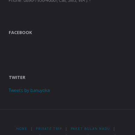
Phone: 0896-7956-4666 ( Call, SMS, WA ). -
FACEBOOK
TWITER
Tweets by banuyoka
HOME
|
PRIVATE TRIP
|
PAKET BULAN MADU
|