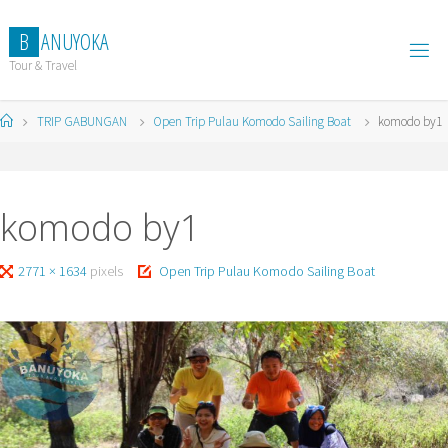
Skip
to
B
A
N
U
Y
O
K
A
content
Tour & Travel
Home
TRIP GABUNGAN
Open Trip Pulau Komodo Sailing Boat
komodo by1
komodo by1
Full
2771 × 1634
pixels
Open Trip Pulau Komodo Sailing Boat
size