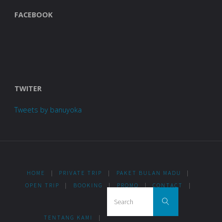
FACEBOOK
TWITER
Tweets by banuyoka
HOME
|
PRIVATE TRIP
|
PAKET BULAN MADU
|
OPEN TRIP
|
BOOKING
|
PROMO
|
CONTACT
|
Search for:
Search
TENTANG KAMI
|