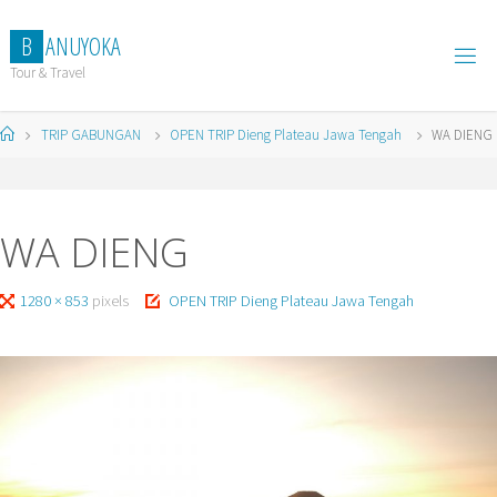
Skip
to
B
A
N
U
Y
O
K
A
content
Tour & Travel
Home
TRIP GABUNGAN
OPEN TRIP Dieng Plateau Jawa Tengah
WA DIENG
WA DIENG
Full
1280 × 853
pixels
OPEN TRIP Dieng Plateau Jawa Tengah
size