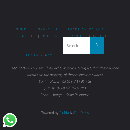
HOME
|
PRIVATE TRIP
|
PAKET BULAN MADU
|
OPEN TRIP
|
BOOKING
|
PROMO
|
CONTACT
|
Search for:
Search
TENTANG KAMI
|
@2013 Banuyoka Travel. All rights reserved. Designated trademarks and
brands are the property of their respective owners.
Senin - Kamis : 08.00 s/d 17.00 WIB.
jum'at : 08.00 s/d 15.00 WIB.
Sabtu - Minggu : Slow Response.
Powered by
Fluida
&
WordPress.