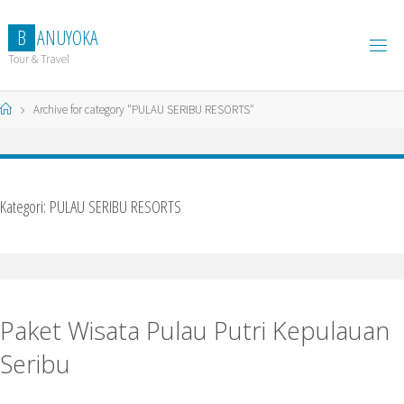
Skip
to
B
A
N
U
Y
O
K
A
content
Tour & Travel
Home
Archive for category "PULAU SERIBU RESORTS"
Kategori:
PULAU SERIBU RESORTS
Paket Wisata Pulau Putri Kepulauan
Seribu