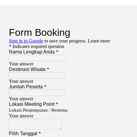
TOUR
Pulau
Pelangi
Kepulauan
Seribu"