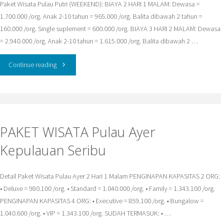
Paket Wisata Pulau Putri (WEEKEND): BIAYA 2 HARI 1 MALAM: Dewasa =
1.700.000 /org. Anak 2-10 tahun = 965.000 /org. Balita dibawah 2 tahun =
160.000 /org. Single suplement = 600.000 /org. BIAYA 3 HARI 2 MALAM: Dewasa
= 2.940.000 /org. Anak 2-10 tahun = 1.615.000 /org. Balita dibawah 2 …
"Paket
Continue reading
Wisata
Pulau
PAKET WISATA Pulau Ayer
Putri
Kepulauan Seribu
Kepulauan
Seribu"
Detail Paket Wisata Pulau Ayer 2 Hari 1 Malam PENGINAPAN KAPASITAS 2 ORG:
• Deluxe = 980.100 /org. • Standard = 1.040.000 /org. • Family = 1.343.100 /org.
PENGINAPAN KAPASITAS 4 ORG: • Executive = 859.100 /org. • Bungalow =
1.040.600 /org. • VIP = 1.343.100 /org. SUDAH TERMASUK: • …