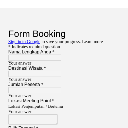
WISATA
Bandung
2
Hari
1
Malam"