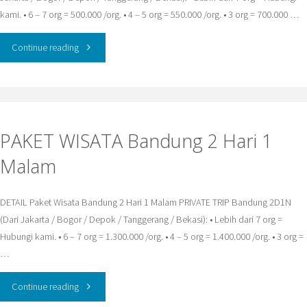
kami. • 6 – 7 org = 500.000 /org. • 4 – 5 org = 550.000 /org. • 3 org = 700.000 …
"PAKET
Continue reading
WISATA
Bandung
PAKET WISATA Bandung 2 Hari 1
1
Malam
Hari"
DETAIL Paket Wisata Bandung 2 Hari 1 Malam PRIVATE TRIP Bandung 2D1N
(Dari Jakarta / Bogor / Depok / Tanggerang / Bekasi): • Lebih dari 7 org =
Hubungi kami. • 6 – 7 org = 1.300.000 /org. • 4 – 5 org = 1.400.000 /org. • 3 org =
…
"PAKET
Continue reading