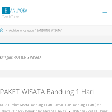
Skip
to
B
A
N
U
Y
O
K
A
content
Tour & Travel
Home
Archive for category "BANDUNG WISATA"
Kategori:
BANDUNG WISATA
PAKET WISATA Bandung 1 Hari
DETAIL Paket Wisata Bandung 1 Hari PRIVATE TRIP Bandung 1 Hari (Dari
Jakarta / Bogor / Depok / Tanggerang / Bekasi): • Lebih dari 7 org = Hubungi