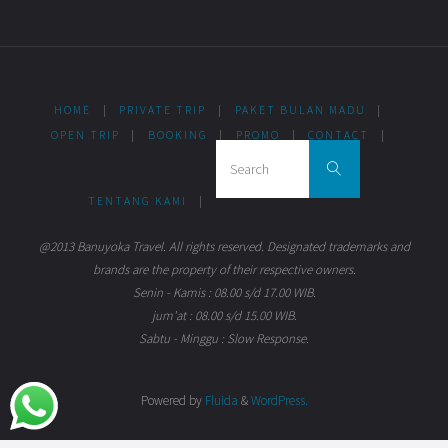
HOME
|
PRIVATE TRIP
|
PAKET BULAN MADU
|
OPEN TRIP
|
BOOKING
|
PROMO
|
CONTACT
|
Search for:
Search
TENTANG KAMI
|
@2013 Banuyoka Travel. All rights reserved. Designated trademarks and
brands are the property of their respective owners.
Senin - Kamis : 08.00 s/d 17.00 WIB.
jum'at : 08.00 s/d 15.00 WIB.
Sabtu - Minggu : Slow Response.
Powered by
Fluida
&
WordPress.